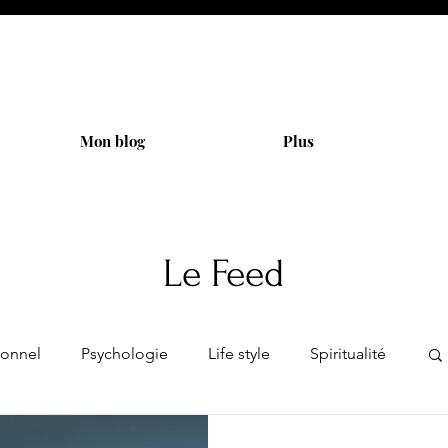
Mon blog
Plus
Le Feed
onnel
Psychologie
Life style
Spiritualité
té et bien être
Coaching
Trauma